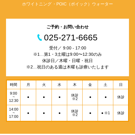
ホワイトニング
POIC（ポイック）ウォーター
ご予約・お問い合わせ
025-271-6665
受付／ 9:00 - 17:00
※1…第1・3土曜は9:00〜12:30のみ
休診日／木曜・日曜・祝日
※2…祝日のある週は木曜も診療いたします
時間
月
火
水
木
金
土
日
9:00
休診
~
●
●
●
●
●
休診
※2
12:30
14:00
休診
~
●
●
●
●
● ※1
休診
※2
17:00